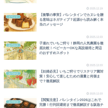
2025.12.19
【衝撃の事実】バレンタインでカヌレを贈
イベント
る意味はネガティブ？起源から読み解く本
当のメッセージ
2025.12.03
子連れでいちご狩り！静岡の人気農園を徹
おでかけ
底比較！ベビーカーOKな高設栽培と周辺
のおすすめスポット
2025.12.03
【妊婦必見】いちご狩りでリステリア菌対
おでかけ
策！安心して楽しむための適量と何個ま
で？徹底解説
2025.12.03
【閲覧注意】バレンタイン2026はこれで
おでかけ
完勝！行列回避術まで徹底解説する阪急チ