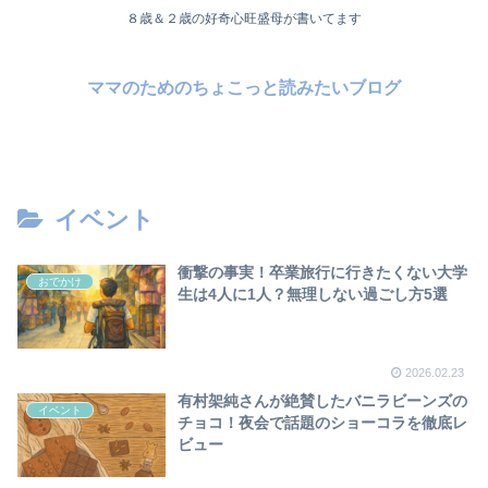
８歳＆２歳の好奇心旺盛母が書いてます
ママのためのちょこっと読みたいブログ
イベント
衝撃の事実！卒業旅行に行きたくない大学
おでかけ
生は4人に1人？無理しない過ごし方5選
2026.02.23
有村架純さんが絶賛したバニラビーンズの
イベント
チョコ！夜会で話題のショーコラを徹底レ
ビュー