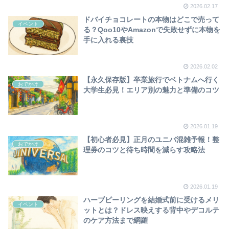
2026.02.17
ドバイチョコレートの本物はどこで売って
イベント
る？Qoo10やAmazonで失敗せずに本物を
手に入れる裏技
2026.02.02
【永久保存版】卒業旅行でベトナムへ行く
おでかけ
大学生必見！エリア別の魅力と準備のコツ
2026.01.19
【初心者必見】正月のユニバ混雑予報！整
おでかけ
理券のコツと待ち時間を減らす攻略法
2026.01.19
ハーブピーリングを結婚式前に受けるメリ
イベント
ットとは？ドレス映えする背中やデコルテ
のケア方法まで網羅