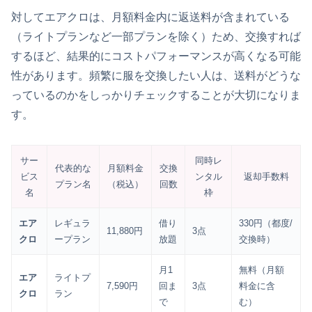
対してエアクロは、月額料金内に返送料が含まれている
（ライトプランなど一部プランを除く）ため、交換すれば
するほど、結果的にコストパフォーマンスが高くなる可能
性があります。頻繁に服を交換したい人は、送料がどうな
っているのかをしっかりチェックすることが大切になりま
す。
サー
同時レ
代表的な
月額料金
交換
ビス
ンタル
返却手数料
プラン名
（税込）
回数
名
枠
エア
レギュラ
借り
330円（都度/
11,880円
3点
クロ
ープラン
放題
交換時）
月1
無料（月額
エア
ライトプ
7,590円
回ま
3点
料金に含
クロ
ラン
で
む）