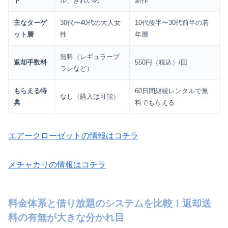
ト
ル、きれいめ
新作
主なターゲ
30代〜40代の大人女
10代後半〜30代前半の若
ット層
性
年層
無料（レギュラープ
返却手数料
550円（税込）/回
ランなど）
もらえる特
60日間継続レンタルで無
なし（購入は可能）
典
料でもらえる
エアークローゼットの情報はコチラ
メチャカリの情報はコチラ
料金体系と借り放題のシステムを比較！返却送
料の有無が大きな分かれ目