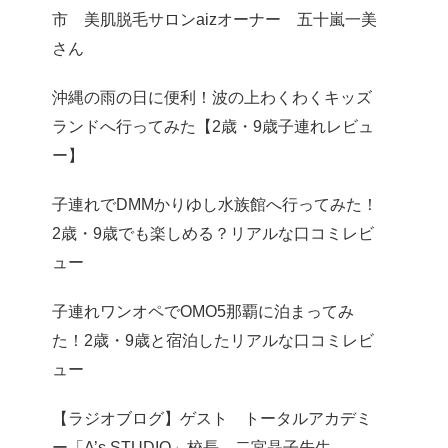
市 美肌脱毛サロンaizオーナー 五十嵐一美
さん
沖縄の雨の日に便利！波の上わくわくキッズ
ランドへ行ってみた【2歳・9歳子連れレビュ
ー】
子連れでDMMかりゆし水族館へ行ってみた！
2歳・9歳でも楽しめる？リアルな口コミレビ
ュー
子連れワンオペでOMO5那覇に泊まってみ
た！2歳・9歳と宿泊したリアルな口コミレビ
ュー
【ラジオブログ】ゲスト トータルアカデミ
ー「A’s STUDIO」校長 二宮晶子先生