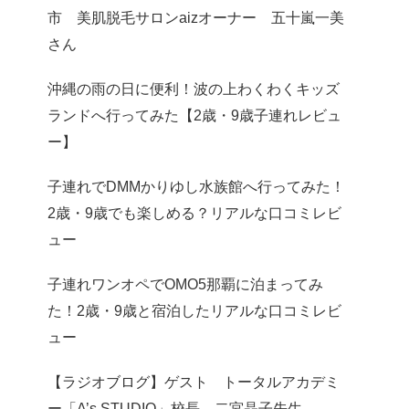
市 美肌脱毛サロンaizオーナー 五十嵐一美
さん
沖縄の雨の日に便利！波の上わくわくキッズ
ランドへ行ってみた【2歳・9歳子連れレビュ
ー】
子連れでDMMかりゆし水族館へ行ってみた！
2歳・9歳でも楽しめる？リアルな口コミレビ
ュー
子連れワンオペでOMO5那覇に泊まってみ
た！2歳・9歳と宿泊したリアルな口コミレビ
ュー
【ラジオブログ】ゲスト トータルアカデミ
ー「A’s STUDIO」校長 二宮晶子先生