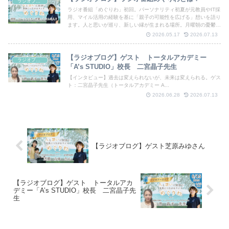
ラジオブログ
ラジオ番組「めぐりわ」初回。パーソナリティ初夏が元教員やIT採
用、マイル活用の経験を基に「親子の可能性を広げる」想いを語り
ます。人と思いが巡り、新しい縁が生まれる場所。月曜朝の憂鬱を
ワクワクに変える30分を夢の種放送局からお届けします
2026.05.17
2026.07.13
【ラジオブログ】ゲスト トータルアカデミー
ラジオブログ
「A’s STUDIO」校長 二宮晶子先生
【インタビュー】過去は変えられないが、未来は変えられる。ゲス
ト：二宮晶子先生（トータルアカデミー A...
2026.06.28
2026.07.13
【ラジオブログ】ゲスト芝原みゆさん
【ラジオブログ】ゲスト トータルアカ
デミー「A’s STUDIO」校長 二宮晶子先
生