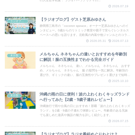
の人生哲学初夏： ラジオパーソナリティの...
2026.07.19
【ラジオブログ】ゲスト芝原みゆさん
ラジオブログ
静岡県三島市の「cocoron speace」オーナー芝原みゆさんへのイ
ンタビュー。0歳からのリトミック教室や親子で安らぐレンタルス
ペースへの思いを語ります。北欧風の内装や他ジャンルとのコラボ
も紹介。地域と繋がる温かい居場所の魅力が詰まった内容です。
2026.05.31
2026.07.13
メルちゃん ネネちゃんの違いとおすすめを年齢別
未分類
に解説！服の互換性までわかる完全ガイド
メルちゃん ネネちゃん 違い、メルちゃん ネネちゃん おすす
め、メルちゃん ネネちゃん 服 の疑問を一気に解決。年齢別の
選び方、ギミックの違い、服の互換性やプレゼント選びまで短時間
でわかる実用ガイドです。
2025.10.10
沖縄の雨の日に便利！波の上わくわくキッズランド
未分類
へ行ってみた【2歳・9歳子連れレビュー】
沖縄旅行で雨や台風の日におすすめ！那覇「波の上わくわくキッズ
ランド」を2歳・9歳の子連れで体験レビュー。年齢差のある兄妹
でも楽しめた遊具や施設の魅力を詳しく紹介します。
2026.07.15
【ラジオブログ】ラジオ番組めぐりわとは？